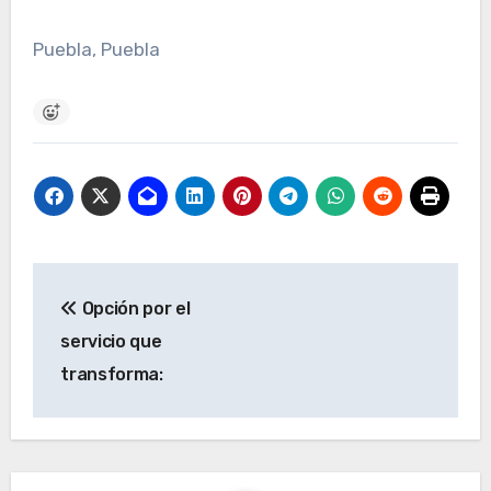
Puebla, Puebla
Navegación
Opción por el
de
servicio que
entradas
transforma: