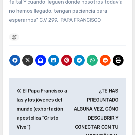
falta! Y cuando lleguen donde nosotros todavía
no hemos llegado, tengan paciencia para
esperarnos” C.V 299. PAPA FRANCISCO
Navegación
El Papa Francisco a
¿TE HAS
de
las y los jóvenes del
PREGUNTADO
entradas
mundo (exhortación
ALGUNA VEZ, CÓMO
apostólica “Cristo
DESCUBRIR Y
Vive”)
CONECTAR CON TU