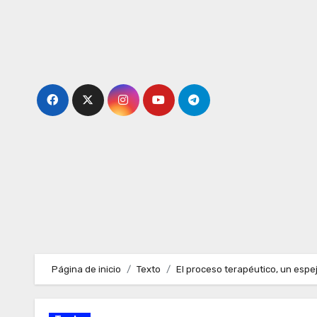
Ir
al
contenido
Página de inicio
Texto
El proceso terapéutico, un esp