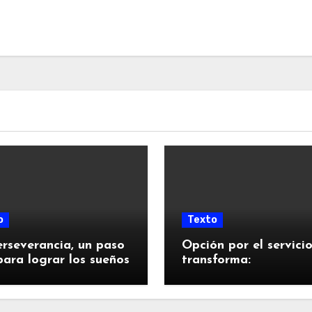
o
Texto
rseverancia, un paso
Opción por el servici
ara lograr los sueños
transforma: