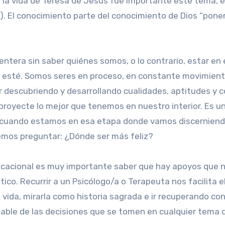
en la vida de Teresa de Jesús fue importante este tema
. El conocimiento parte del conocimiento de Dios “poner l
a entera sin saber quiénes somos, o lo contrario, estar 
ue esté. Somos seres en proceso, en constante movimie
 descubriendo y desarrollando cualidades, aptitudes y
e proyecte lo mejor que tenemos en nuestro interior. Es 
 cuando estamos en esa etapa donde vamos discerniend
mos preguntar: ¿Dónde ser más feliz?
cacional es muy importante saber que hay apoyos que n
ico. Recurrir a un Psicólogo/a o Terapeuta nos facilita e
 vida, mirarla como historia sagrada e ir recuperando con
sable de las decisiones que se tomen en cualquier tema d