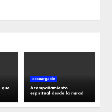
descargable
o que
Acompañamiento
espiritual desde la mirada
teresiana