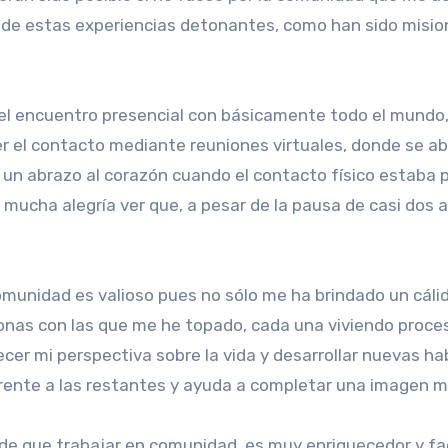
de estas experiencias detonantes, como han sido misione
ó el encuentro presencial con básicamente todo el mundo
r el contacto mediante reuniones virtuales, donde se abr
 un abrazo al corazón cuando el contacto físico estaba 
 mucha alegría ver que, a pesar de la pausa de casi dos
n comunidad es valioso pues no sólo me ha brindado un 
sonas con las que me he topado, cada una viviendo proces
cer mi perspectiva sobre la vida y desarrollar nuevas ha
rente a las restantes y ayuda a completar una imagen m
ar de que trabajar en comunidad, es muy enriquecedor y f