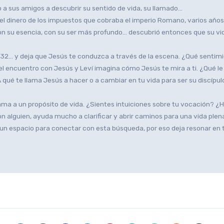
 a sus amigos a descubrir su sentido de vida, su llamado…
l dinero de los impuestos que cobraba el imperio Romano, varios años 
n su esencia, con su ser más profundo… descubrió entonces que su vida
 27-32… y deja que Jesús te conduzca a través de la escena. ¿Qué sentimi
el encuentro con Jesús y Leví imagina cómo Jesús te mira a ti. ¿Qué l
qué te llama Jesús a hacer o a cambiar en tu vida para ser su discípu
e llama a un propósito de vida. ¿Sientes intuiciones sobre tu vocación
 alguien, ayuda mucho a clarificar y abrir caminos para una vida plena,
un espacio para conectar con esta búsqueda, por eso deja resonar en tu