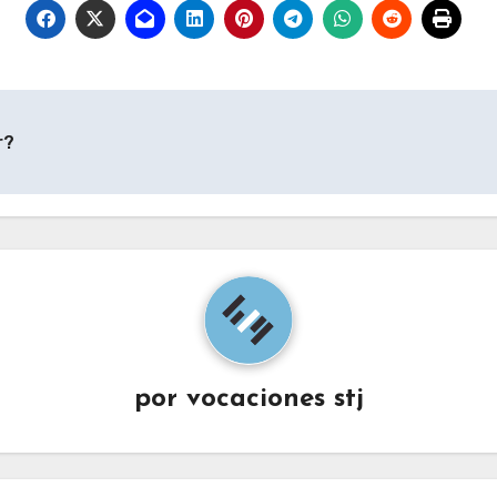
r?
por
vocaciones stj